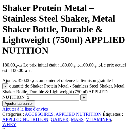
Shaker Protein Metal –
Stainless Steel Shaker, Metal
Shaker Bottle, Durable &
Lightweight (750ml) APPLIED
NUTITION
180.00
د.م.
Le prix initial était : د.م.180.00.
100.00
د.م.
Le prix actuel
est : د.م.100.00.
Ajoutez
350.00
د.م.
au panier et obtenez la livraison gratuite !
quantité de Shaker Protein Metal - Stainless Steel Shaker, Metal
Shaker Bottle, Durable & Lightweight (750ml) APPLIED
NUTITION
Ajouter au panier
Ajouter à la liste d'envies
Catégories :
ACCESOIRES
,
APPLIED NUTRITION
Étiquettes :
APPLIED NUTRITION
,
GAINER
,
MASS
,
VITAMINES
,
WHEY