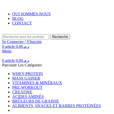
Livraison gratuite au Maroc pour toute commande supérieure à 350DH.
QUI SOMMES-NOUS
BLOG
CONTACT
Recherche
Se Connecter / S'Inscrire
0
article
0.00
د.م.
Menu
0
article
0.00
د.م.
Parcourir Les Catégories
WHEY-PROTEIN
MASS GAINER
VITAMINES & MINÉRAUX
PRE-WORKOUT
CREATINE
ACIDES AMINÉS
BRÛLEURS DE GRAISSE
ALIMENTS, SNACKS ET BARRES PROTÉINÉES