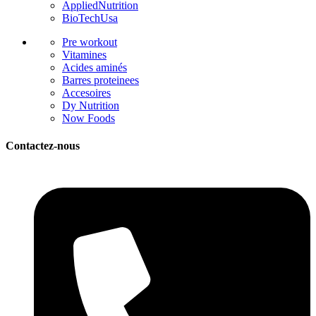
AppliedNutrition
BioTechUsa
Pre workout
Vitamines
Acides aminés
Barres proteinees
Accesoires
Dy Nutrition
Now Foods
Contactez-nous