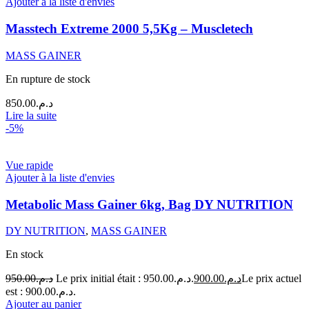
Ajouter à la liste d'envies
Masstech Extreme 2000 5,5Kg – Muscletech
MASS GAINER
En rupture de stock
850.00
د.م.
Lire la suite
-5%
Vue rapide
Ajouter à la liste d'envies
Metabolic Mass Gainer 6kg, Bag DY NUTRITION
DY NUTRITION
,
MASS GAINER
En stock
950.00
د.م.
Le prix initial était : د.م.950.00.
900.00
د.م.
Le prix actuel
est : د.م.900.00.
Ajouter au panier