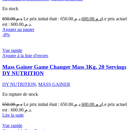
En stock
650.00
د.م.
Le prix initial était : د.م.650.00.
600.00
د.م.
Le prix actuel
est : د.م.600.00.
Ajouter au panier
-8%
Vue rapide
Ajouter à la liste d'envies
Mass Gainer Game Changer Mass 3Kg, 20 Servings
DY NUTRITION
DY NUTRITION
,
MASS GAINER
En rupture de stock
650.00
د.م.
Le prix initial était : د.م.650.00.
600.00
د.م.
Le prix actuel
est : د.م.600.00.
Lire la suite
Vue rapide