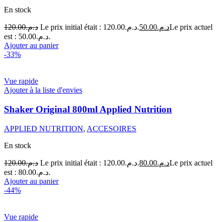
En stock
120.00
د.م.
Le prix initial était : د.م.120.00.
50.00
د.م.
Le prix actuel
est : د.م.50.00.
Ajouter au panier
-33%
Vue rapide
Ajouter à la liste d'envies
Shaker Original 800ml Applied Nutrition
APPLIED NUTRITION
,
ACCESOIRES
En stock
120.00
د.م.
Le prix initial était : د.م.120.00.
80.00
د.م.
Le prix actuel
est : د.م.80.00.
Ajouter au panier
-44%
Vue rapide