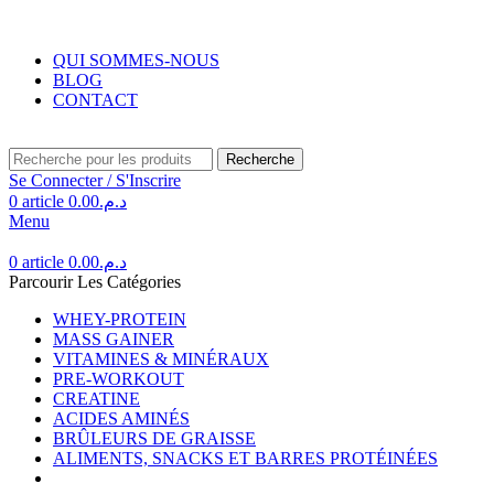
Livraison gratuite au Maroc pour toute commande supérieure à 350DH.
QUI SOMMES-NOUS
BLOG
CONTACT
Recherche
Se Connecter / S'Inscrire
0
article
0.00
د.م.
Menu
0
article
0.00
د.م.
Parcourir Les Catégories
WHEY-PROTEIN
MASS GAINER
VITAMINES & MINÉRAUX
PRE-WORKOUT
CREATINE
ACIDES AMINÉS
BRÛLEURS DE GRAISSE
ALIMENTS, SNACKS ET BARRES PROTÉINÉES