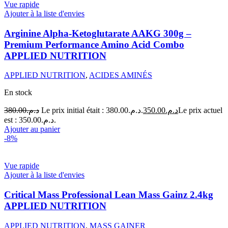
Vue rapide
Ajouter à la liste d'envies
Arginine Alpha-Ketoglutarate AAKG 300g –
Premium Performance Amino Acid Combo
APPLIED NUTRITION
APPLIED NUTRITION
,
ACIDES AMINÉS
En stock
380.00
د.م.
Le prix initial était : د.م.380.00.
350.00
د.م.
Le prix actuel
est : د.م.350.00.
Ajouter au panier
-8%
Vue rapide
Ajouter à la liste d'envies
Critical Mass Professional Lean Mass Gainz 2.4kg
APPLIED NUTRITION
APPLIED NUTRITION
,
MASS GAINER