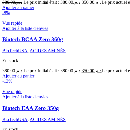
380.00
د.م.
Le prix initial était : د.م.380.00.
350.00
د.م.
Ajouter au panier
-8%
Vue rapide
Ajouter à la liste d'envies
Biotech BCAA Zero 360g
BioTechUSA
,
ACIDES AMINÉS
En stock
380.00
د.م.
Le prix initial était : د.م.380.00.
350.00
د.م.
Ajouter au panier
-13%
Vue rapide
Ajouter à la liste d'envies
Biotech EAA Zero 350g
BioTechUSA
,
ACIDES AMINÉS
En stock