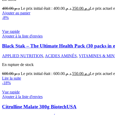
400.00
د.م.
Le prix initial était : د.م.400.00.
350.00
د.م.
Ajouter au panier
-8%
Vue rapide
Ajouter à la liste d'envies
Black Stak – The Ultimate Health Pack (30 packs 
APPLIED NUTRITION
,
ACIDES AMINÉS
,
VITAMINES & MI
En rupture de stock
600.00
د.م.
Le prix initial était : د.م.600.00.
550.00
د.م.
Lire la suite
-18%
Vue rapide
Ajouter à la liste d'envies
Citrulline Malate 300g BiotechUSA