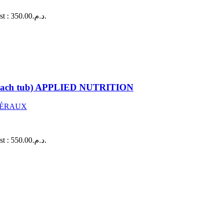
Le prix actuel est : د.م.350.00.
in each tub) APPLIED NUTRITION
NÉRAUX
Le prix actuel est : د.م.550.00.