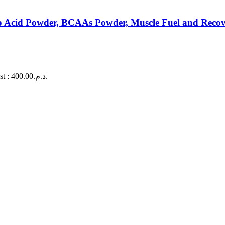
no Acid Powder, BCAAs Powder, Muscle Fuel and Rec
Le prix actuel est : د.م.400.00.