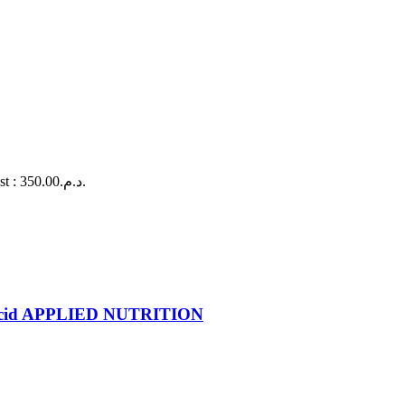
Le prix actuel est : د.م.350.00.
o Acid APPLIED NUTRITION