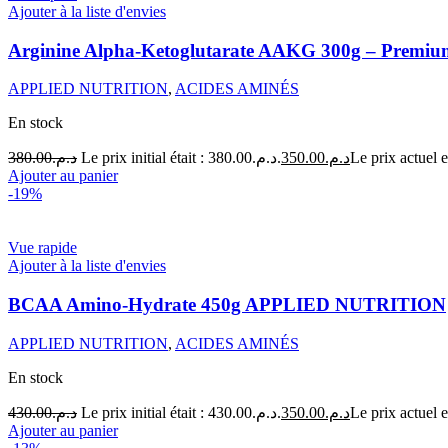
Ajouter à la liste d'envies
Arginine Alpha-Ketoglutarate AAKG 300g – Pre
APPLIED NUTRITION
,
ACIDES AMINÉS
En stock
380.00
د.م.
Le prix initial était : د.م.380.00.
350.00
د.م.
Ajouter au panier
-19%
Vue rapide
Ajouter à la liste d'envies
BCAA Amino-Hydrate 450g APPLIED NUTRITION
APPLIED NUTRITION
,
ACIDES AMINÉS
En stock
430.00
د.م.
Le prix initial était : د.م.430.00.
350.00
د.م.
Ajouter au panier