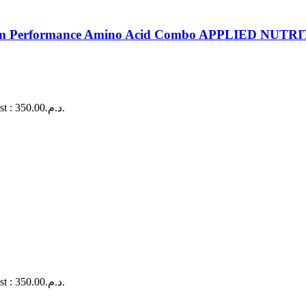
mium Performance Amino Acid Combo APPLIED NUTR
Le prix actuel est : د.م.350.00.
Le prix actuel est : د.م.350.00.