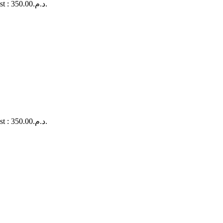
Le prix actuel est : د.م.350.00.
Le prix actuel est : د.م.350.00.