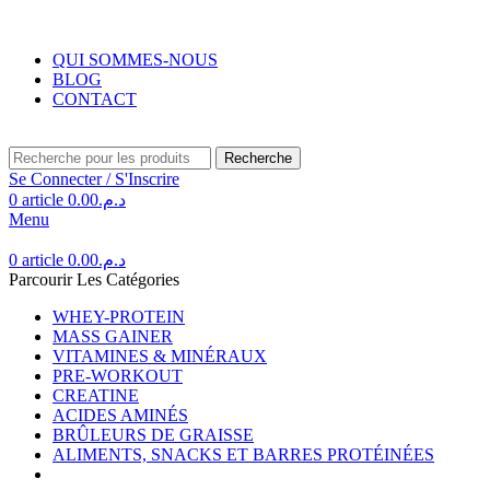
Livraison gratuite au Maroc pour toute commande supérieure à 350DH.
QUI SOMMES-NOUS
BLOG
CONTACT
Recherche
Se Connecter / S'Inscrire
0
article
0.00
د.م.
Menu
0
article
0.00
د.م.
Parcourir Les Catégories
WHEY-PROTEIN
MASS GAINER
VITAMINES & MINÉRAUX
PRE-WORKOUT
CREATINE
ACIDES AMINÉS
BRÛLEURS DE GRAISSE
ALIMENTS, SNACKS ET BARRES PROTÉINÉES