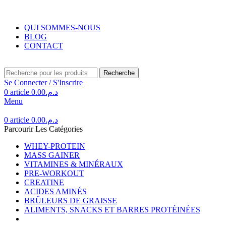
Livraison gratuite au Maroc pour toute commande supérieure à 350DH.
QUI SOMMES-NOUS
BLOG
CONTACT
Recherche
Se Connecter / S'Inscrire
0
article
0.00
د.م.
Menu
0
article
0.00
د.م.
Parcourir Les Catégories
WHEY-PROTEIN
MASS GAINER
VITAMINES & MINÉRAUX
PRE-WORKOUT
CREATINE
ACIDES AMINÉS
BRÛLEURS DE GRAISSE
ALIMENTS, SNACKS ET BARRES PROTÉINÉES