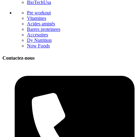
BioTechUsa
Pre workout
Vitamines
Acides aminés
Barres proteinees
Accesoires
Dy Nutrition
Now Foods
Contactez-nous