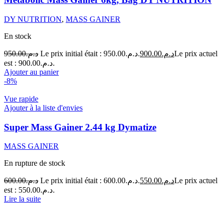
DY NUTRITION
,
MASS GAINER
En stock
950.00
د.م.
Le prix initial était : د.م.950.00.
900.00
د.م.
Le prix actuel
est : د.م.900.00.
Ajouter au panier
-8%
Vue rapide
Ajouter à la liste d'envies
Super Mass Gainer 2.44 kg Dymatize
MASS GAINER
En rupture de stock
600.00
د.م.
Le prix initial était : د.م.600.00.
550.00
د.م.
Le prix actuel
est : د.م.550.00.
Lire la suite