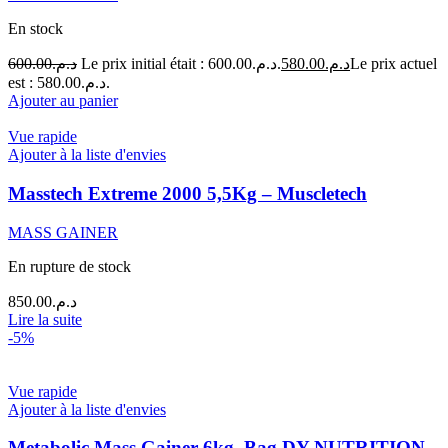
En stock
600.00
د.م.
Le prix initial était : د.م.600.00.
580.00
د.م.
Le prix actuel
est : د.م.580.00.
Ajouter au panier
Vue rapide
Ajouter à la liste d'envies
Masstech Extreme 2000 5,5Kg – Muscletech
MASS GAINER
En rupture de stock
850.00
د.م.
Lire la suite
-5%
Vue rapide
Ajouter à la liste d'envies
Metabolic Mass Gainer 6kg, Bag DY NUTRITION