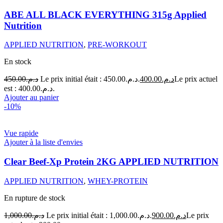
ABE ALL BLACK EVERYTHING 315g Applied
Nutrition
APPLIED NUTRITION
,
PRE-WORKOUT
En stock
450.00
د.م.
Le prix initial était : د.م.450.00.
400.00
د.م.
Le prix actuel
est : د.م.400.00.
Ajouter au panier
-10%
Vue rapide
Ajouter à la liste d'envies
Clear Beef-Xp Protein 2KG APPLIED NUTRITION
APPLIED NUTRITION
,
WHEY-PROTEIN
En rupture de stock
1,000.00
د.م.
Le prix initial était : د.م.1,000.00.
900.00
د.م.
Le prix