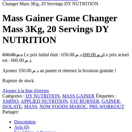
Changer Mass 3Kg, 20 Servings DY NUTRITION
Mass Gainer Game Changer
Mass 3Kg, 20 Servings DY
NUTRITION
650.00
د.م.
Le prix initial était : د.م.650.00.
600.00
د.م.
Le prix actuel
est : د.م.600.00.
Ajoutez
350.00
د.م.
au panier et obtenez la livraison gratuite !
Rupture de stock
Ajouter à la liste d'envies
Catégories :
DY NUTRITION
,
MASS GAINER
Étiquettes :
AMINO
,
APPLIED NUTRITION
,
FAT BURNER
,
GAINER
,
ISOLATE
,
MASS
,
NOW FOODS MAROC
,
PRE-WORKOUT
Partager:
Description
Avis (0)