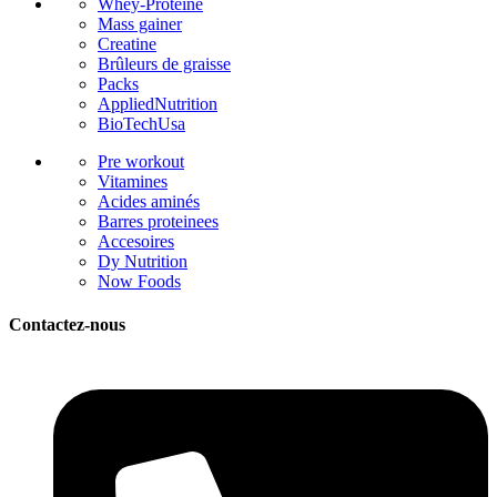
Whey-Proteine
Mass gainer
Creatine
Brûleurs de graisse
Packs
AppliedNutrition
BioTechUsa
Pre workout
Vitamines
Acides aminés
Barres proteinees
Accesoires
Dy Nutrition
Now Foods
Contactez-nous