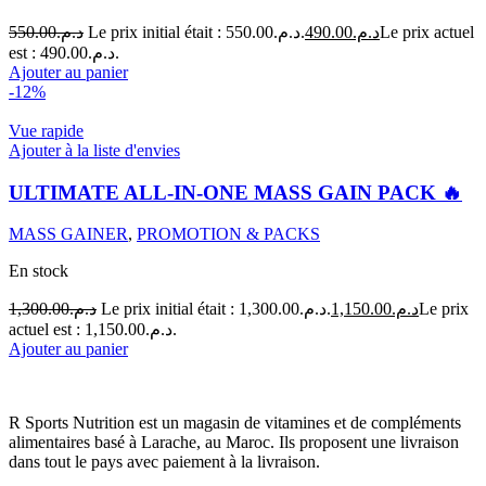
550.00
د.م.
Le prix initial était : د.م.550.00.
490.00
د.م.
Le prix actuel
est : د.م.490.00.
Ajouter au panier
-12%
Vue rapide
Ajouter à la liste d'envies
ULTIMATE ALL-IN-ONE MASS GAIN PACK 🔥
MASS GAINER
,
PROMOTION & PACKS
En stock
1,300.00
د.م.
Le prix initial était : د.م.1,300.00.
1,150.00
د.م.
Le prix
actuel est : د.م.1,150.00.
Ajouter au panier
R Sports Nutrition est un magasin de vitamines et de compléments
alimentaires basé à Larache, au Maroc.
Ils proposent une livraison
dans tout le pays avec paiement à la livraison.