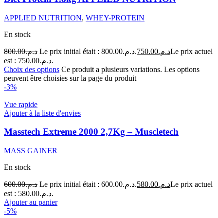
APPLIED NUTRITION
,
WHEY-PROTEIN
En stock
800.00
د.م.
Le prix initial était : د.م.800.00.
750.00
د.م.
Le prix actuel
est : د.م.750.00.
Choix des options
Ce produit a plusieurs variations. Les options
peuvent être choisies sur la page du produit
-3%
Vue rapide
Ajouter à la liste d'envies
Masstech Extreme 2000 2,7Kg – Muscletech
MASS GAINER
En stock
600.00
د.م.
Le prix initial était : د.م.600.00.
580.00
د.م.
Le prix actuel
est : د.م.580.00.
Ajouter au panier
-5%