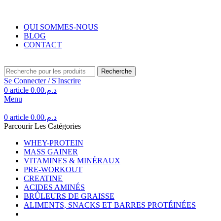
Livraison gratuite au Maroc pour toute commande supérieure à 350DH.
QUI SOMMES-NOUS
BLOG
CONTACT
Recherche
Se Connecter / S'Inscrire
0
article
0.00
د.م.
Menu
0
article
0.00
د.م.
Parcourir Les Catégories
WHEY-PROTEIN
MASS GAINER
VITAMINES & MINÉRAUX
PRE-WORKOUT
CREATINE
ACIDES AMINÉS
BRÛLEURS DE GRAISSE
ALIMENTS, SNACKS ET BARRES PROTÉINÉES