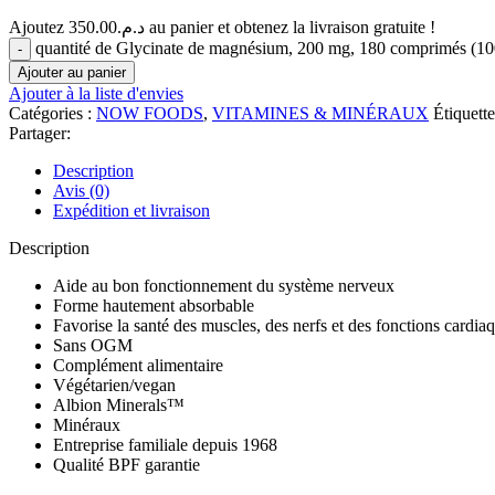
Ajoutez
350.00
د.م.
au panier et obtenez la livraison gratuite !
quantité de Glycinate de magnésium, 200 mg, 180 comprimés
Ajouter au panier
Ajouter à la liste d'envies
Catégories :
NOW FOODS
,
VITAMINES & MINÉRAUX
Étiquette
Partager:
Description
Avis (0)
Expédition et livraison
Description
Aide au bon fonctionnement du système nerveux
Forme hautement absorbable
Favorise la santé des muscles, des nerfs et des fonctions cardia
Sans OGM
Complément alimentaire
Végétarien/vegan
Albion Minerals™
Minéraux
Entreprise familiale depuis 1968
Qualité BPF garantie