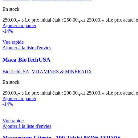
En stock
250.00
د.م.
Le prix initial était : د.م.250.00.
230.00
د.م.
Ajouter au panier
-14%
Vue rapide
Ajouter à la liste d'envies
Maca BioTechUSA
BioTechUSA
,
VITAMINES & MINÉRAUX
En stock
290.00
د.م.
Le prix initial était : د.م.290.00.
250.00
د.م.
Ajouter au panier
-14%
Vue rapide
Ajouter à la liste d'envies
Magnesium Citrate , 100 Tablet NOW FOODS