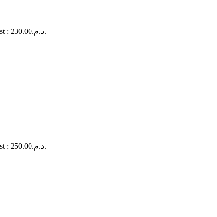
Le prix actuel est : د.م.230.00.
Le prix actuel est : د.م.250.00.