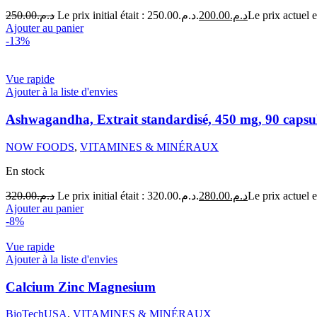
250.00
د.م.
Le prix initial était : د.م.250.00.
200.00
د.م.
Ajouter au panier
-13%
Vue rapide
Ajouter à la liste d'envies
Ashwagandha, Extrait standardisé, 450 mg, 90 ca
NOW FOODS
,
VITAMINES & MINÉRAUX
En stock
320.00
د.م.
Le prix initial était : د.م.320.00.
280.00
د.م.
Ajouter au panier
-8%
Vue rapide
Ajouter à la liste d'envies
Calcium Zinc Magnesium
BioTechUSA
,
VITAMINES & MINÉRAUX