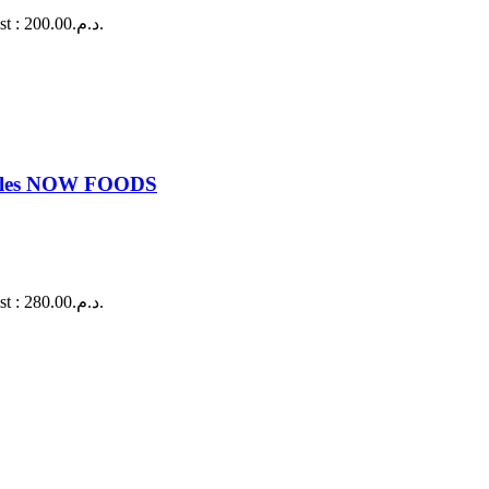
Le prix actuel est : د.م.200.00.
psules NOW FOODS
Le prix actuel est : د.م.280.00.