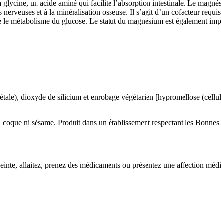
lycine, un acide aminé qui facilite l’absorption intestinale. Le magnés
s nerveuses et à la minéralisation osseuse. Il s’agit d’un cofacteur req
e le métabolisme du glucose. Le statut du magnésium est également impor
tale), dioxyde de silicium et enrobage végétarien [hypromellose (cellulos
ts à coque ni sésame. Produit dans un établissement respectant les Bonnes
einte, allaitez, prenez des médicaments ou présentez une affection médic