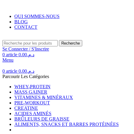
Livraison gratuite au Maroc pour toute commande supérieure à 350DH.
QUI SOMMES-NOUS
BLOG
CONTACT
Recherche
Se Connecter / S'Inscrire
0
article
0.00
د.م.
Menu
0
article
0.00
د.م.
Parcourir Les Catégories
WHEY-PROTEIN
MASS GAINER
VITAMINES & MINÉRAUX
PRE-WORKOUT
CREATINE
ACIDES AMINÉS
BRÛLEURS DE GRAISSE
ALIMENTS, SNACKS ET BARRES PROTÉINÉES