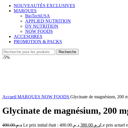
NOUVEAUTÉS EXCLUSIVES
MARQUES
BioTechUSA
APPLIED NUTRITION
DY NUTRITION
NOW FOODS
ACCESOIRES
PROMOTION & PACKS
Recherche
-5%
Accueil
MARQUES
NOW FOODS
Glycinate de magnésium, 200
Glycinate de magnésium, 200
400.00
د.م.
Le prix initial était : د.م.400.00.
380.00
د.م.