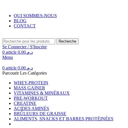
Livraison gratuite au Maroc pour toute commande supérieure à 350DH.
QUI SOMMES-NOUS
BLOG
CONTACT
Recherche
Se Connecter / S'Inscrire
0
article
0.00
د.م.
Menu
0
article
0.00
د.م.
Parcourir Les Catégories
WHEY-PROTEIN
MASS GAINER
VITAMINES & MINÉRAUX
PRE-WORKOUT
CREATINE
ACIDES AMINÉS
BRÛLEURS DE GRAISSE
ALIMENTS, SNACKS ET BARRES PROTÉINÉES