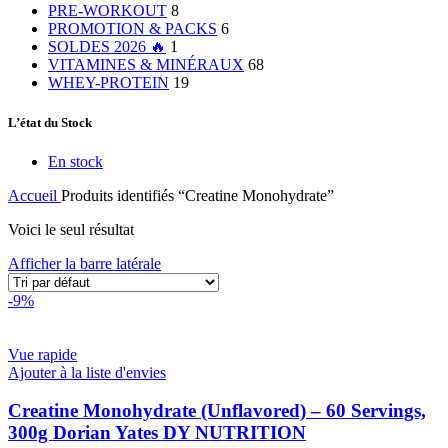
PRE-WORKOUT
8
PROMOTION & PACKS
6
SOLDES 2026 🔥
1
VITAMINES & MINÉRAUX
68
WHEY-PROTEIN
19
L’état du Stock
En stock
Accueil
Produits identifiés “Creatine Monohydrate”
Voici le seul résultat
Afficher la barre latérale
-9%
Vue rapide
Ajouter à la liste d'envies
Creatine Monohydrate (Unflavored) – 60 Servings,
300g Dorian Yates DY NUTRITION