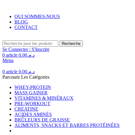
Livraison gratuite au Maroc pour toute commande supérieure à 350DH.
QUI SOMMES-NOUS
BLOG
CONTACT
Recherche
Se Connecter / S'Inscrire
0
article
0.00
د.م.
Menu
0
article
0.00
د.م.
Parcourir Les Catégories
WHEY-PROTEIN
MASS GAINER
VITAMINES & MINÉRAUX
PRE-WORKOUT
CREATINE
ACIDES AMINÉS
BRÛLEURS DE GRAISSE
ALIMENTS, SNACKS ET BARRES PROTÉINÉES