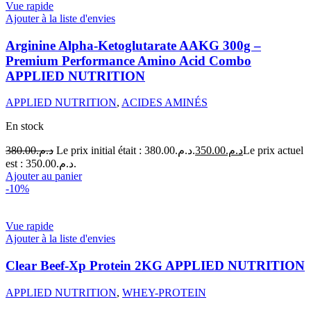
Vue rapide
Ajouter à la liste d'envies
Arginine Alpha-Ketoglutarate AAKG 300g –
Premium Performance Amino Acid Combo
APPLIED NUTRITION
APPLIED NUTRITION
,
ACIDES AMINÉS
En stock
380.00
د.م.
Le prix initial était : د.م.380.00.
350.00
د.م.
Le prix actuel
est : د.م.350.00.
Ajouter au panier
-10%
Vue rapide
Ajouter à la liste d'envies
Clear Beef-Xp Protein 2KG APPLIED NUTRITION
APPLIED NUTRITION
,
WHEY-PROTEIN