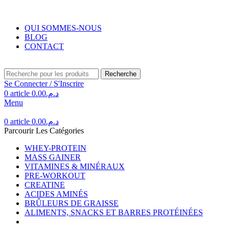
Livraison gratuite au Maroc pour toute commande supérieure à 350DH.
QUI SOMMES-NOUS
BLOG
CONTACT
Recherche
Se Connecter / S'Inscrire
0
article
0.00
د.م.
Menu
0
article
0.00
د.م.
Parcourir Les Catégories
WHEY-PROTEIN
MASS GAINER
VITAMINES & MINÉRAUX
PRE-WORKOUT
CREATINE
ACIDES AMINÉS
BRÛLEURS DE GRAISSE
ALIMENTS, SNACKS ET BARRES PROTÉINÉES