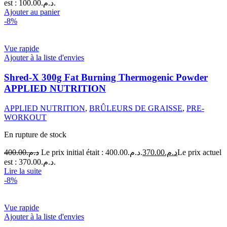
est : د.م.100.00.
Ajouter au panier
-8%
Vue rapide
Ajouter à la liste d'envies
Shred-X 300g Fat Burning Thermogenic Powder
APPLIED NUTRITION
APPLIED NUTRITION
,
BRÛLEURS DE GRAISSE
,
PRE-
WORKOUT
En rupture de stock
400.00
د.م.
Le prix initial était : د.م.400.00.
370.00
د.م.
Le prix actuel
est : د.م.370.00.
Lire la suite
-8%
Vue rapide
Ajouter à la liste d'envies