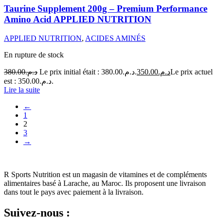
Taurine Supplement 200g – Premium Performance
Amino Acid APPLIED NUTRITION
APPLIED NUTRITION
,
ACIDES AMINÉS
En rupture de stock
380.00
د.م.
Le prix initial était : د.م.380.00.
350.00
د.م.
Le prix actuel
est : د.م.350.00.
Lire la suite
←
1
2
3
→
R Sports Nutrition est un magasin de vitamines et de compléments
alimentaires basé à Larache, au Maroc.
Ils proposent une livraison
dans tout le pays avec paiement à la livraison.
Suivez-nous :