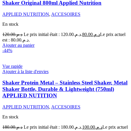
Shaker Original 800ml Applied Nutrition
APPLIED NUTRITION
,
ACCESOIRES
En stock
120.00
د.م.
Le prix initial était : د.م.120.00.
80.00
د.م.
Le prix actuel
est : د.م.80.00.
Ajouter au panier
-44%
Vue rapide
Ajouter à la liste d'envies
Shaker Protein Metal – Stainless Steel Shaker, Metal
Shaker Bottle, Durable & Lightweight (750ml)
APPLIED NUTITION
APPLIED NUTRITION
,
ACCESOIRES
En stock
180.00
د.م.
Le prix initial était : د.م.180.00.
100.00
د.م.
Le prix actuel