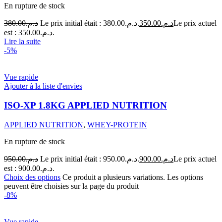
En rupture de stock
380.00
د.م.
Le prix initial était : د.م.380.00.
350.00
د.م.
Le prix actuel
est : د.م.350.00.
Lire la suite
-5%
Vue rapide
Ajouter à la liste d'envies
ISO-XP 1.8KG APPLIED NUTRITION
APPLIED NUTRITION
,
WHEY-PROTEIN
En rupture de stock
950.00
د.م.
Le prix initial était : د.م.950.00.
900.00
د.م.
Le prix actuel
est : د.م.900.00.
Choix des options
Ce produit a plusieurs variations. Les options
peuvent être choisies sur la page du produit
-8%
Vue rapide