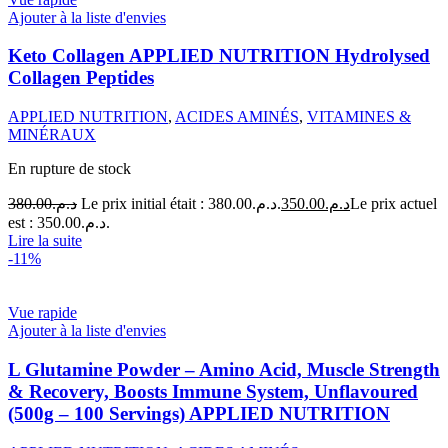
Ajouter à la liste d'envies
Keto Collagen APPLIED NUTRITION Hydrolysed
Collagen Peptides
APPLIED NUTRITION
,
ACIDES AMINÉS
,
VITAMINES &
MINÉRAUX
En rupture de stock
380.00
د.م.
Le prix initial était : د.م.380.00.
350.00
د.م.
Le prix actuel
est : د.م.350.00.
Lire la suite
-11%
Vue rapide
Ajouter à la liste d'envies
L Glutamine Powder – Amino Acid, Muscle Strength
& Recovery, Boosts Immune System, Unflavoured
(500g – 100 Servings) APPLIED NUTRITION