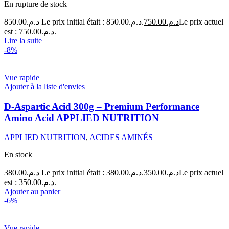
En rupture de stock
850.00
د.م.
Le prix initial était : د.م.850.00.
750.00
د.م.
Le prix actuel
est : د.م.750.00.
Lire la suite
-8%
Vue rapide
Ajouter à la liste d'envies
D-Aspartic Acid 300g – Premium Performance
Amino Acid APPLIED NUTRITION
APPLIED NUTRITION
,
ACIDES AMINÉS
En stock
380.00
د.م.
Le prix initial était : د.م.380.00.
350.00
د.م.
Le prix actuel
est : د.م.350.00.
Ajouter au panier
-6%
Vue rapide